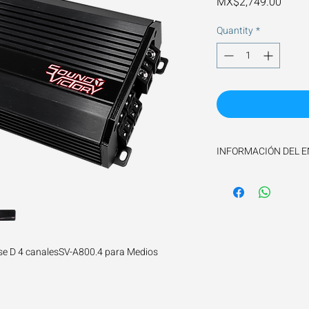
Price
MX$2,749.00
Quantity
*
INFORMACIÓN DEL E
El tiempo de envío es 
ase D 4 canalesSV-A800.4 para Medios