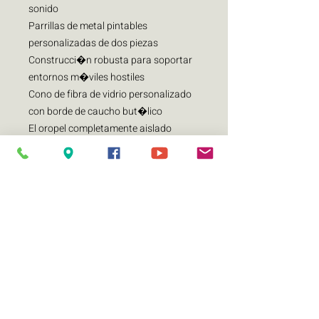
sonido
Parrillas de metal pintables
personalizadas de dos piezas
Construcci�n robusta para soportar
entornos m�viles hostiles
Cono de fibra de vidrio personalizado
con borde de caucho but�lico
El oropel completamente aislado
conduce a eliminar la diafon�a
Ara�a de tela de alta calidad con fibra
de poli�ster
Bobina de voz KSV 100% pura de alta
temperatura de 1 "
Tweeter de c�pula de aluminio
invertido de 20 mm con VC refrigerado
por fluido ferro
ESPECIFICACIONES:
Tama�o del altavoz 6.5 "
Tweeter C�pula de aluminio de 20