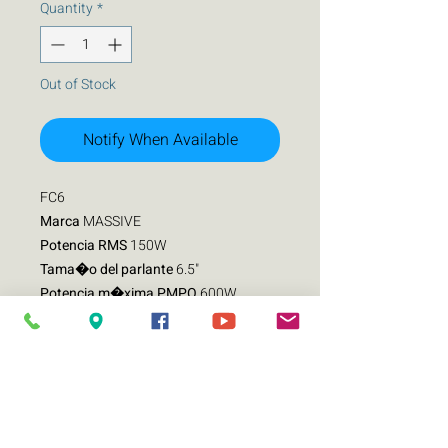
Quantity
*
Out of Stock
Notify When Available
FC6
Marca
MASSIVE
Potencia RMS
150W
Tama�o del parlante
6.5"
Potencia m�xima PMPO
600W
Tipo de parlante MEDIOS
RANGOS(VOZ)
SET MEDIOS FC6
Tama�o del altavoz 6.5 "
Tweeter de diafragma de seda de 25
mm con fluido ferro