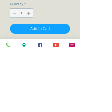
Quantity
*
Add to Cart
SV-MH8
Diametro 8 pulgadas
Impedancia 4 ohms
275 WRMS
500 WMAX
Trabaja frecuencias desde 100 Hz -10
000 kHz.
Sensibilidad (1w/1m) 98.5 dB
Bobina de 1.75 pulgadas
Cesta de metal
Cono de papel y tela envolvente
Imán de Ferrita