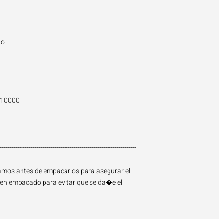
do
- 10000
----------------------------------------------------------------------
amos antes de empacarlos para asegurar el
ien empacado para evitar que se da�e el