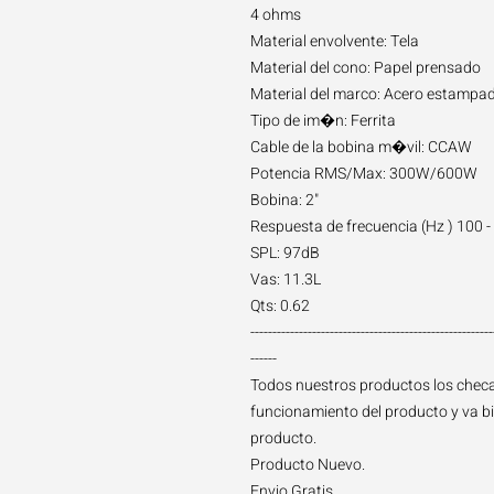
4 ohms
Material envolvente: Tela
Material del cono: Papel prensado
Material del marco: Acero estampa
Tipo de im�n: Ferrita
Cable de la bobina m�vil: CCAW
Potencia RMS/Max: 300W/600W
Bobina: 2"
Respuesta de frecuencia (Hz ) 100 
SPL: 97dB
Vas: 11.3L
Qts: 0.62
-------------------------------------------------------
------
Todos nuestros productos los chec
funcionamiento del producto y va b
producto.
Producto Nuevo.
Envio Gratis.