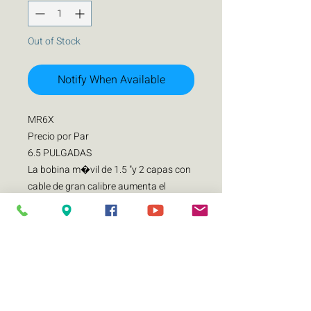
Out of Stock
Notify When Available
MR6X
Precio por Par
6.5 PULGADAS
La bobina m�vil de 1.5 "y 2 capas con
cable de gran calibre aumenta el
manejo de potencia
Im�n de 25 oz con sistema de
enfriamiento
Envoltura de tela
Cono de papel
Suspensi�n de poli�ster de algod�n
Humedezca aceleraciones violentas