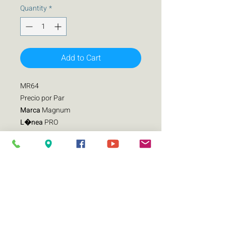
Quantity
*
Add to Cart
MR64
Precio por Par
Marca
Magnum
L�nea
PRO
Modelo
PRO MR64
Potencia RMS
150 W
Tipo de parlante
MEDIO RANGO
Tama�o
6.5 in
Impedancia
4 O
PAR DE MEDIOS RANGOS MAGNUM
PRO MR64