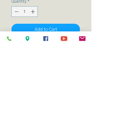
Quantity
*
Add to Cart
KICKER L7S10 SUBWOOFER PIEZA
600 WRMS DUAL 4 OHMS
Subwoofer de 10 pulgadas
Manejo continuo de la potencia RMS
600W
Manejo de potencia máxima 1200W
Caja de volumen sellada min-max ft3, L
: 1-1.25, 28.32-36.4
Caja de volumen ventilada min-max
ft3, L: 1.25-2.25, 35.4-63.7
Respuesta de frecuencias 24Hz-100Hz
Doble bobina 4 ohms.