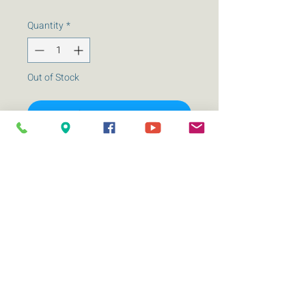
Quantity
*
Out of Stock
Notify When Available
Subwoofer 12 pulgadas JC POWER
JC-12D4
Doble bobina de 4 ohms
Potencia RMS 300 W
Potencia MAX 600 W
Sensibilidad dB 86.9
Respuesta a las frecuencias 30-300 Hz
Net Weight Kg. 3.6
-AUDIOLINER-