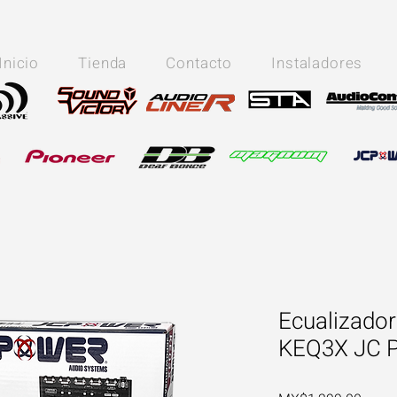
Inicio
Tienda
Contacto
Instaladores
Ecualizador
KEQ3X JC