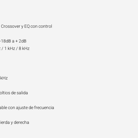
 Crossover y EQ con control
: -18dB a + 2dB
 / 1 kHz / 8 kHz
0kHz
ltios de salida
able con ajuste de frecuencia
uierda y derecha