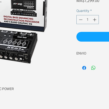
Price
MX$1,299.00
Quantity
*
ENVIO
Tiempo de envio es de
 JC POWER