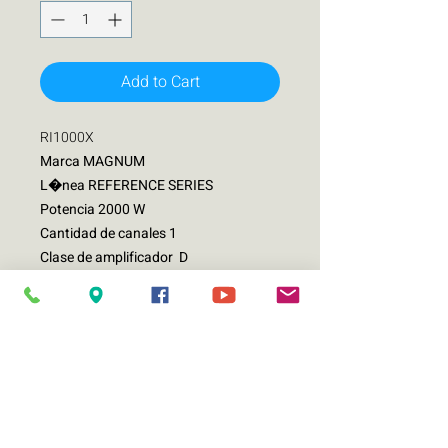
Add to Cart
RI1000X
Marca MAGNUM
L�nea REFERENCE SERIES
Potencia 2000 W
Cantidad de canales 1
Clase de amplificador D
Impedancia 1 O
AMPLIFICADOR RI10001X
REFERENCE SERIES
Filtro de paso bajo: 32Hz-300Hz
THD:> O.2%
Potencia de salida 4 OHMS: 420 X 1