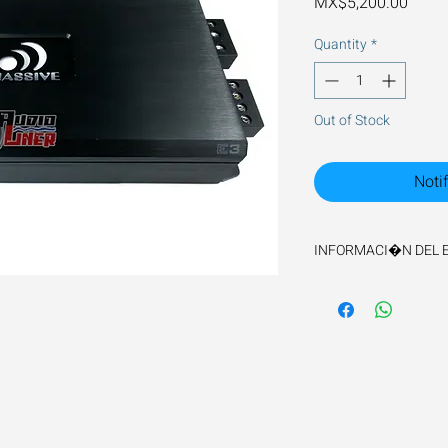
Price
MX$5,200.00
Quantity
*
Out of Stock
Noti
INFORMACI�N DEL 
El tiempo de envio es